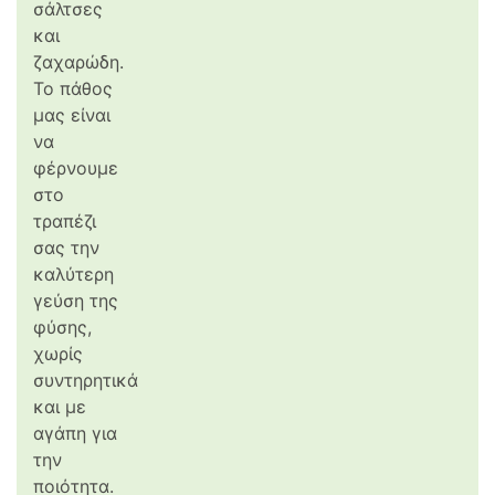
σάλτσες
και
ζαχαρώδη.
Το πάθος
μας είναι
να
φέρνουμε
στο
τραπέζι
σας την
καλύτερη
γεύση της
φύσης,
χωρίς
συντηρητικά
και με
αγάπη για
την
ποιότητα.