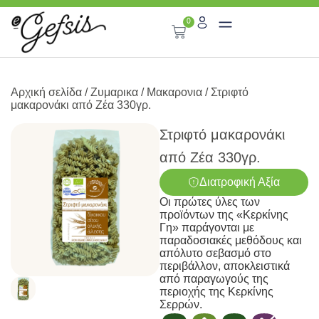
0
Αρχική σελίδα
/
Ζυμαρικα
/
Μακαρονια
/ Στριφτό
μακαρονάκι από Ζέα 330γρ.
Στριφτό μακαρονάκι
από Ζέα 330γρ.
Διατροφική Αξία
Οι πρώτες ύλες των
προϊόντων της «Κερκίνης
Γη» παράγονται με
παραδοσιακές μεθόδους και
απόλυτο σεβασμό στο
περιβάλλον, αποκλειστικά
από παραγωγούς της
περιοχής της Κερκίνης
Σερρών.