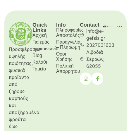
Quick
Info
Contact
Links
Πληροφορίες
info@e-
Αρχική
Aποστολής
gefsis.gr
Για εμάς
Παραγγελία
2327031603
– Πληρωμή
Προσφέρουμε
Επικοινωνία
Λιβαδιά
Όροι
Blog
υψηλής
Σερρών,
Χρήσης
Καλάθι
ποιότητας,
62055
Πολιτική
Ταμείο
φυσικά
Απορρήτου
προϊόντα
από
ξηρούς
καρπούς
και
αποξηραμένα
φρούτα
έως