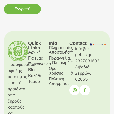
Εγγραφή
Quick
Info
Contact
Links
Πληροφορίες
info@e-
Αρχική
Aποστολής
gefsis.gr
Για εμάς
Παραγγελία
2327031603
– Πληρωμή
Προσφέρουμε
Επικοινωνία
Λιβαδιά
Όροι
Blog
υψηλής
Σερρών,
Χρήσης
Καλάθι
ποιότητας,
62055
Πολιτική
Ταμείο
φυσικά
Απορρήτου
προϊόντα
από
ξηρούς
καρπούς
και