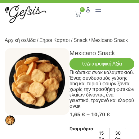
0
Αρχική σελίδα
/
Ξηροι Καρποι
/
Snack
/ Mexicano Snack
Mexicano Snack
Διατροφική Αξία
Πικάντικα σνακ καλαμποκιού.
Ένας συνδυασμός γεύσης
bbq και τυριού φουρνίζονται
χωρίς την προσθήκη φυτικών
ελαίων δίνοντας ένα
γευστικό, τραγανό και ελαφρύ
σνακ.
1,65
€
–
10,70
€
Γραμμάρια
15
30
0g
0g