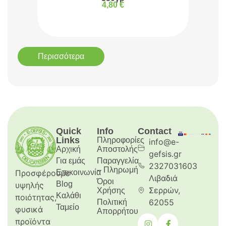
4,80
€
Περισσότερα
Quick
Info
Contact
Links
Πληροφορίες
info@e-
Αρχική
Aποστολής
gefsis.gr
Για εμάς
Παραγγελία
2327031603
– Πληρωμή
Προσφέρουμε
Επικοινωνία
Λιβαδιά
Όροι
Blog
υψηλής
Σερρών,
Χρήσης
Καλάθι
ποιότητας,
62055
Πολιτική
Ταμείο
φυσικά
Απορρήτου
προϊόντα