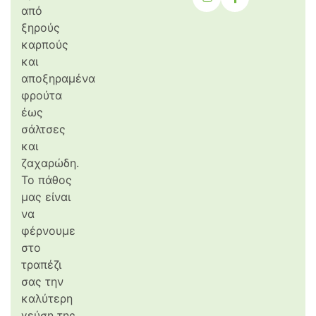
από
ξηρούς
καρπούς
και
αποξηραμένα
φρούτα
έως
σάλτσες
και
ζαχαρώδη.
Το πάθος
μας είναι
να
φέρνουμε
στο
τραπέζι
σας την
καλύτερη
γεύση της