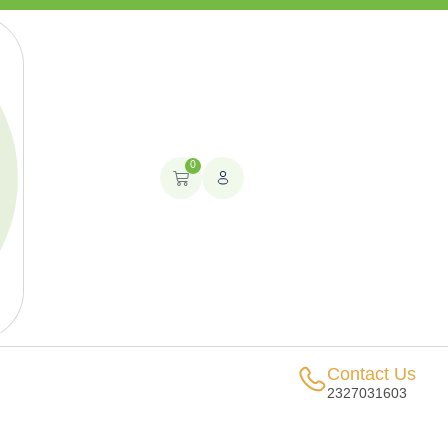
0
Contact Us
2327031603