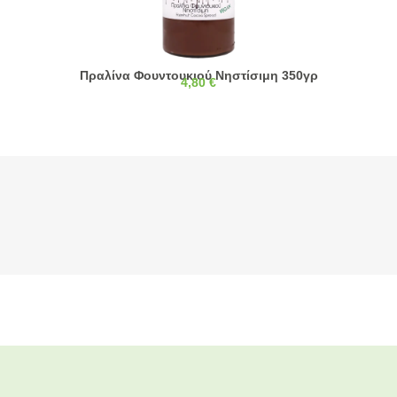
Πραλίνα Φουντουκιού Νηστίσιμη 350γρ
4,80
€