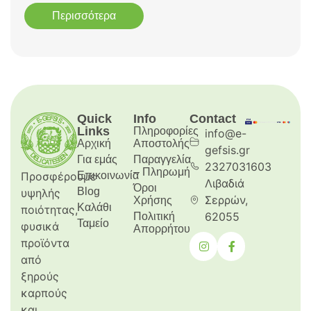
Περισσότερα
Quick
Info
Contact
Links
Πληροφορίες
info@e-
Αρχική
Aποστολής
gefsis.gr
Για εμάς
Παραγγελία
2327031603
– Πληρωμή
Προσφέρουμε
Επικοινωνία
Λιβαδιά
Όροι
Blog
υψηλής
Σερρών,
Χρήσης
Καλάθι
ποιότητας,
62055
Πολιτική
Ταμείο
φυσικά
Απορρήτου
προϊόντα
από
ξηρούς
καρπούς
και