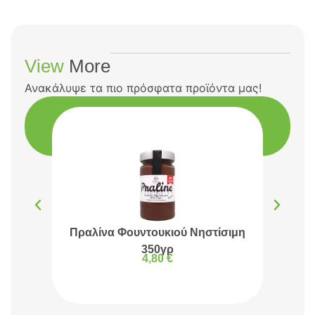
View
More
Ανακάλυψε τα πιο πρόσφατα προϊόντα μας!
Πραλίνα Φουντουκιού Νηστίσιμη
Πρα
350γρ
4,80
€