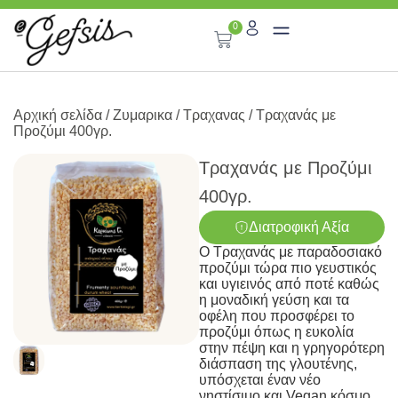
0
Αρχική σελίδα
/
Ζυμαρικα
/
Τραχανας
/ Τραχανάς με
Προζύμι 400γρ.
Τραχανάς με Προζύμι
400γρ.
Διατροφική Αξία
Ο Τραχανάς με παραδοσιακό
προζύμι τώρα πιο γευστικός
και υγιεινός από ποτέ καθώς
η μοναδική γεύση και τα
οφέλη που προσφέρει το
προζύμι όπως η ευκολία
στην πέψη και η γρηγορότερη
διάσπαση της γλουτένης,
υπόσχεται έναν νέο
νηστίσιμο και Vegan κόσμο