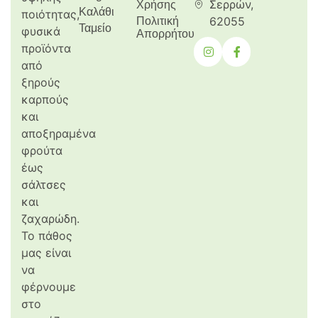
Σερρών,
Χρήσης
Καλάθι
ποιότητας,
62055
Πολιτική
Ταμείο
φυσικά
Απορρήτου
προϊόντα
από
ξηρούς
καρπούς
και
αποξηραμένα
φρούτα
έως
σάλτσες
και
ζαχαρώδη.
Το πάθος
μας είναι
να
φέρνουμε
στο