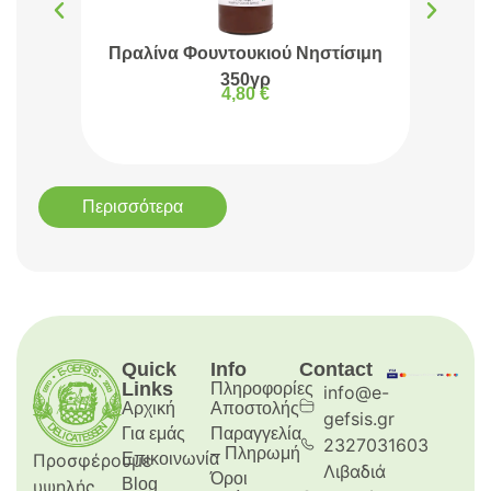
Πραλίνα Φουντουκιού Νηστίσιμη
Πρα
350γρ
4,80
€
Περισσότερα
Quick
Info
Contact
Links
Πληροφορίες
info@e-
Αρχική
Aποστολής
gefsis.gr
Για εμάς
Παραγγελία
2327031603
– Πληρωμή
Προσφέρουμε
Επικοινωνία
Λιβαδιά
Όροι
Blog
υψηλής