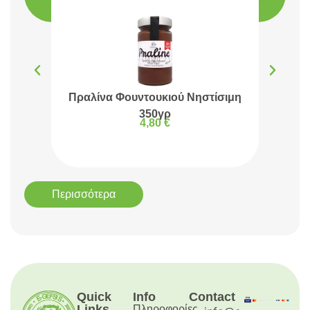
Πραλίνα Φουντουκιού Νηστίσιμη
Πρα
350γρ
4,80
€
Περισσότερα
Quick
Info
Contact
Links
Πληροφορίες