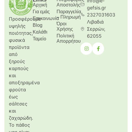
info@e-
Αρχική
Aποστολής
gefsis.gr
Για εμάς
Παραγγελία
2327031603
– Πληρωμή
Προσφέρουμε
Επικοινωνία
Λιβαδιά
Όροι
Blog
υψηλής
Σερρών,
Χρήσης
Καλάθι
ποιότητας,
62055
Πολιτική
Ταμείο
φυσικά
Απορρήτου
προϊόντα
από
ξηρούς
καρπούς
και
αποξηραμένα
φρούτα
έως
σάλτσες
και
ζαχαρώδη.
Το πάθος
μας είναι