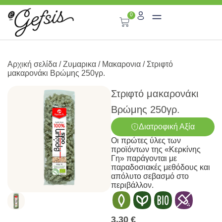
0
Αρχική σελίδα
/
Ζυμαρικα
/
Μακαρονια
/ Στριφτό
μακαρονάκι Βρώμης 250γρ.
Στριφτό μακαρονάκι
Βρώμης 250γρ.
Διατροφική Αξία
Οι πρώτες ύλες των
προϊόντων της «Κερκίνης
Γη» παράγονται με
παραδοσιακές μεθόδους και
απόλυτο σεβασμό στο
περιβάλλον.
3,30
€