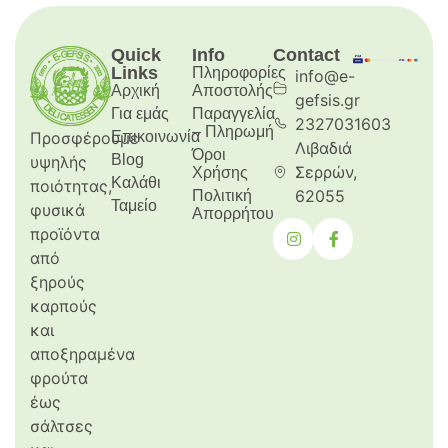
Quick
Info
Contact
Links
Πληροφορίες
info@e-
Αρχική
Aποστολής
gefsis.gr
Για εμάς
Παραγγελία
2327031603
– Πληρωμή
Προσφέρουμε
Επικοινωνία
Λιβαδιά
Όροι
Blog
υψηλής
Σερρών,
Χρήσης
Καλάθι
ποιότητας,
62055
Πολιτική
Ταμείο
φυσικά
Απορρήτου
προϊόντα
από
ξηρούς
καρπούς
και
αποξηραμένα
φρούτα
έως
σάλτσες