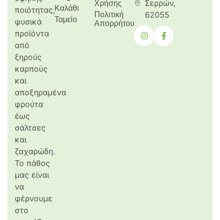
Σερρών,
Χρήσης
Καλάθι
ποιότητας,
62055
Πολιτική
Ταμείο
φυσικά
Απορρήτου
προϊόντα
από
ξηρούς
καρπούς
και
αποξηραμένα
φρούτα
έως
σάλτσες
και
ζαχαρώδη.
Το πάθος
μας είναι
να
φέρνουμε
στο