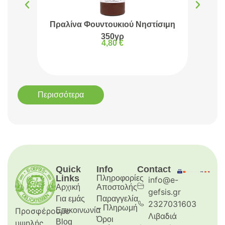
Πραλίνα Φουντουκιού Νηστίσιμη
Πρα
350γρ
4,80
€
Περισσότερα
Quick
Info
Contact
Links
Πληροφορίες
info@e-
Αρχική
Aποστολής
gefsis.gr
Για εμάς
Παραγγελία
2327031603
– Πληρωμή
Προσφέρουμε
Επικοινωνία
Λιβαδιά
Όροι
Blog
υψηλής