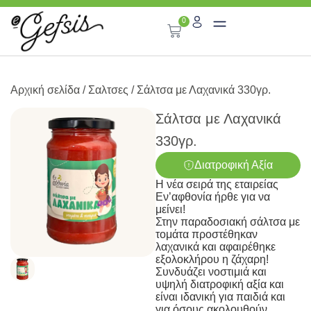
0
Αρχική σελίδα
/
Σαλτσες
/ Σάλτσα με Λαχανικά 330γρ.
Σάλτσα με Λαχανικά
330γρ.
Διατροφική Αξία
Η νέα σειρά της εταιρείας
Εν’αφθονία ήρθε για να
μείνει!
Στην παραδοσιακή σάλτσα με
τομάτα προστέθηκαν
λαχανικά και αφαιρέθηκε
εξολοκλήρου η ζάχαρη!
Συνδυάζει νοστιμιά και
υψηλή διατροφική αξία και
είναι ιδανική για παιδιά και
για όσους ακολουθούν