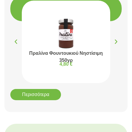
Πραλίνα Φουντουκιού Νηστίσιμη
Πρα
350γρ
4,80
€
Περισσότερα