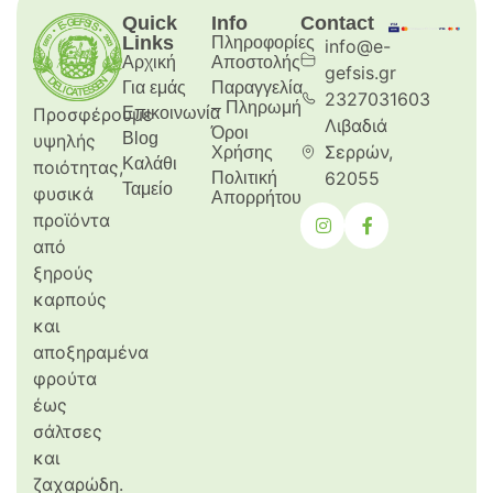
Quick
Info
Contact
Links
Πληροφορίες
info@e-
Αρχική
Aποστολής
gefsis.gr
Για εμάς
Παραγγελία
2327031603
– Πληρωμή
Προσφέρουμε
Επικοινωνία
Λιβαδιά
Όροι
Blog
υψηλής
Σερρών,
Χρήσης
Καλάθι
ποιότητας,
62055
Πολιτική
Ταμείο
φυσικά
Απορρήτου
προϊόντα
από
ξηρούς
καρπούς
και
αποξηραμένα
φρούτα
έως
σάλτσες
και
ζαχαρώδη.