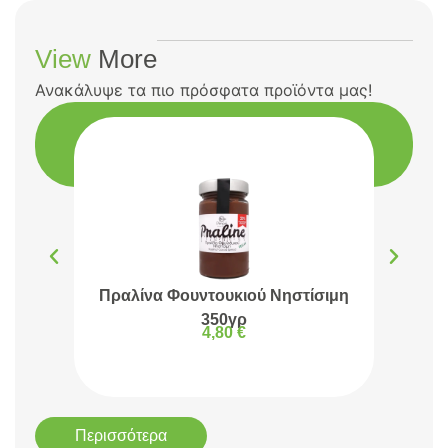
View
More
Ανακάλυψε τα πιο πρόσφατα προϊόντα μας!
Πραλίνα Φουντουκιού Νηστίσιμη
Πρα
350γρ
4,80
€
Περισσότερα