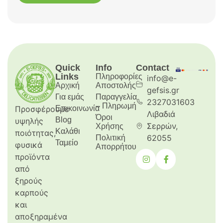
Quick
Info
Contact
Links
Πληροφορίες
info@e-
Αρχική
Aποστολής
gefsis.gr
Για εμάς
Παραγγελία
2327031603
– Πληρωμή
Προσφέρουμε
Επικοινωνία
Λιβαδιά
Όροι
Blog
υψηλής
Σερρών,
Χρήσης
Καλάθι
ποιότητας,
62055
Πολιτική
Ταμείο
φυσικά
Απορρήτου
προϊόντα
από
ξηρούς
καρπούς
και
αποξηραμένα