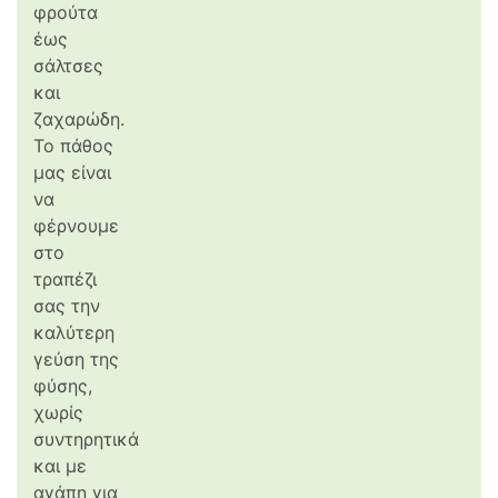
φρούτα
έως
σάλτσες
και
ζαχαρώδη.
Το πάθος
μας είναι
να
φέρνουμε
στο
τραπέζι
σας την
καλύτερη
γεύση της
φύσης,
χωρίς
συντηρητικά
και με
αγάπη για