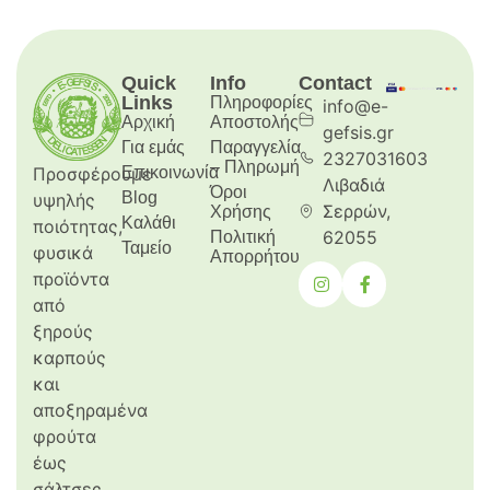
Quick
Info
Contact
Links
Πληροφορίες
info@e-
Αρχική
Aποστολής
gefsis.gr
Για εμάς
Παραγγελία
2327031603
– Πληρωμή
Προσφέρουμε
Επικοινωνία
Λιβαδιά
Όροι
Blog
υψηλής
Σερρών,
Χρήσης
Καλάθι
ποιότητας,
62055
Πολιτική
Ταμείο
φυσικά
Απορρήτου
προϊόντα
από
ξηρούς
καρπούς
και
αποξηραμένα
φρούτα
έως
σάλτσες