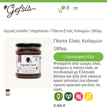
0
Αρχική σελίδα
/
Vegetarian
/ Πάστα Ελιάς Καλαμών 180γρ.
Πάστα Ελιάς Καλαμών
180γρ.
Διατροφική Αξία
Φτιαγμένη από ώριμες ελιές
καλαμών η πάστα ελιάς σε
συνδυασμό με Ελληνικά
βότανα και ξύδι από κόκκινο
κρασί αποτελεί ένα ιδανικό
υγιεινό ορεκτικό για όλες τις
ώρες.
2,50
€