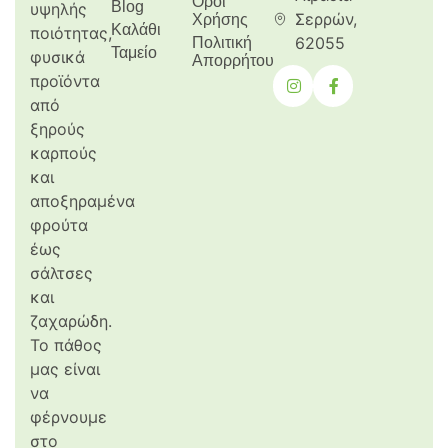
Όροι
Blog
υψηλής
Σερρών,
Χρήσης
Καλάθι
ποιότητας,
62055
Πολιτική
Ταμείο
φυσικά
Απορρήτου
προϊόντα
από
ξηρούς
καρπούς
και
αποξηραμένα
φρούτα
έως
σάλτσες
και
ζαχαρώδη.
Το πάθος
μας είναι
να
φέρνουμε
στο