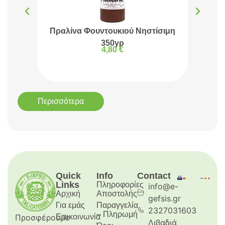
Πραλίνα Φουντουκιού Νηστίσιμη
Πρα
350γρ
4,80
€
Περισσότερα
Quick
Info
Contact
Links
Πληροφορίες
info@e-
Αρχική
Aποστολής
gefsis.gr
Για εμάς
Παραγγελία
2327031603
– Πληρωμή
Προσφέρουμε
Επικοινωνία
Λιβαδιά