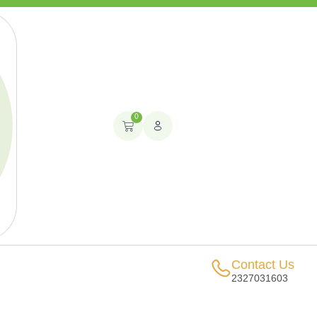
0
Contact Us
2327031603