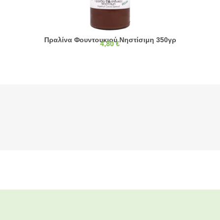
Πραλίνα Φουντουκιού Νηστίσιμη 350γρ
4,80
€