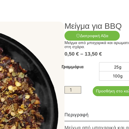
Μείγμα για BBQ
Διατροφική Αξία
Μείγμα από μπαχαρικά και αρωματικ
στη σχάρα.
0,50
€
–
13,50
€
Γραμμάρια
25g
100g
Προσθήκη στο κα
Περιγραφή
Μείγμα από μπαχαρικά και α