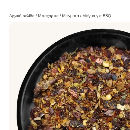
Αρχική σελίδα
/
Μπαχαρικα
/
Μείγματα
/ Μείγμα για BBQ