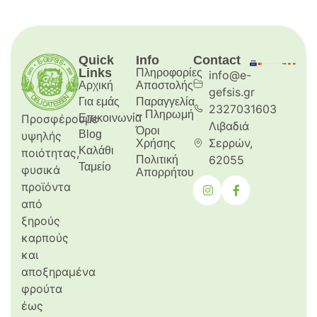
Quick
Info
Contact
Links
Πληροφορίες
info@e-
Αρχική
Aποστολής
gefsis.gr
Για εμάς
Παραγγελία
2327031603
– Πληρωμή
Προσφέρουμε
Επικοινωνία
Λιβαδιά
Όροι
Blog
υψηλής
Σερρών,
Χρήσης
Καλάθι
ποιότητας,
62055
Πολιτική
Ταμείο
φυσικά
Απορρήτου
προϊόντα
από
ξηρούς
καρπούς
και
αποξηραμένα
φρούτα
έως