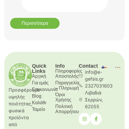
Περισσότερα
Quick
Info
Contact
Links
Πληροφορίες
info@e-
Αρχική
Aποστολής
gefsis.gr
Για εμάς
Παραγγελία
2327031603
– Πληρωμή
Προσφέρουμε
Επικοινωνία
Λιβαδιά
Όροι
Blog
υψηλής
Σερρών,
Χρήσης
Καλάθι
ποιότητας,
62055
Πολιτική
Ταμείο
φυσικά
Απορρήτου
προϊόντα
από