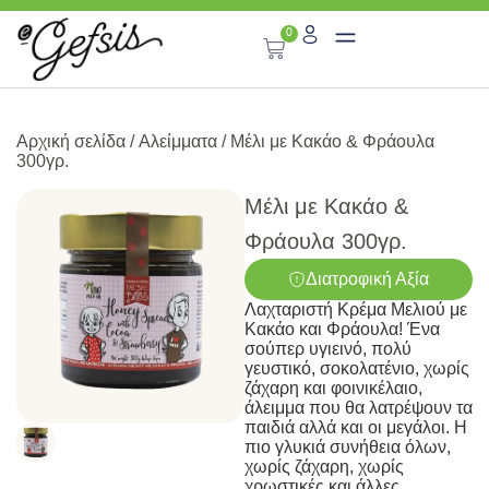
0
Αρχική σελίδα
/
Αλείμματα
/ Μέλι με Κακάο & Φράουλα
300γρ.
Μέλι με Κακάο &
Φράουλα 300γρ.
Διατροφική Αξία
Λαχταριστή Κρέμα Μελιού με
Κακάο
και Φράουλα! Ένα
σούπερ υγιεινό, πολύ
γευστικό, σοκολατένιο, χωρίς
ζάχαρη και φοινικέλαιο,
άλειμμα που θα λατρέψουν τα
παιδιά αλλά και οι μεγάλοι. Η
πιο γλυκιά συνήθεια όλων,
χωρίς ζάχαρη, χωρίς
χρωστικές και άλλες