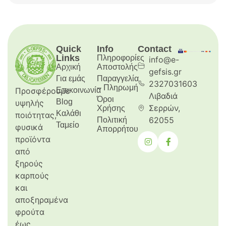
Quick
Info
Contact
Links
Πληροφορίες
info@e-
Αρχική
Aποστολής
gefsis.gr
Για εμάς
Παραγγελία
2327031603
– Πληρωμή
Προσφέρουμε
Επικοινωνία
Λιβαδιά
Όροι
Blog
υψηλής
Σερρών,
Χρήσης
Καλάθι
ποιότητας,
62055
Πολιτική
Ταμείο
φυσικά
Απορρήτου
προϊόντα
από
ξηρούς
καρπούς
και
αποξηραμένα
φρούτα
έως