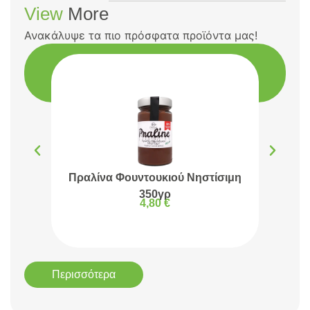
View
More
Ανακάλυψε τα πιο πρόσφατα προϊόντα μας!
Πραλίνα Φουντουκιού Νηστίσιμη
Πρα
350γρ
4,80
€
Περισσότερα