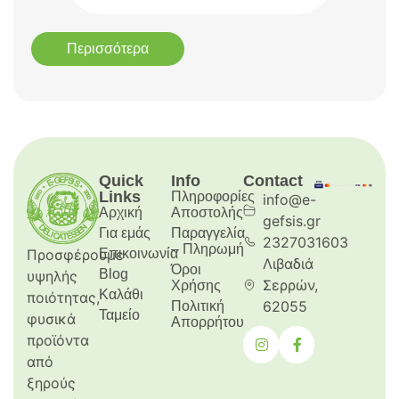
Περισσότερα
Quick
Info
Contact
Links
Πληροφορίες
info@e-
Αρχική
Aποστολής
gefsis.gr
Για εμάς
Παραγγελία
2327031603
– Πληρωμή
Προσφέρουμε
Επικοινωνία
Λιβαδιά
Όροι
Blog
υψηλής
Σερρών,
Χρήσης
Καλάθι
ποιότητας,
62055
Πολιτική
Ταμείο
φυσικά
Απορρήτου
προϊόντα
από
ξηρούς