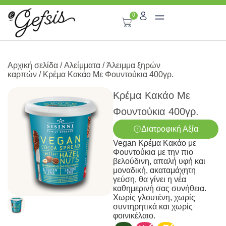
0
Αρχική σελίδα
/
Αλείμματα
/
Άλειμμα ξηρών
καρπών
/ Κρέμα Κακάο Με Φουντούκια 400γρ.
Κρέμα Κακάο Με
Φουντούκια 400γρ.
Διατροφική Αξία
Vegan Κρέμα Κακάο με
Φουντούκια με την πιο
βελούδινη, απαλή υφή και
μοναδική, ακαταμάχητη
γεύση, θα γίνει η νέα
καθημερινή σας συνήθεια.
Χωρίς γλουτένη, χωρίς
συντηρητικά και χωρίς
φοινικέλαιο.