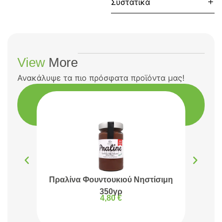
Συστατικά
View
More
Ανακάλυψε τα πιο πρόσφατα προϊόντα μας!
Πραλίνα Φουντουκιού Νηστίσιμη
Πρα
350γρ
4,80
€