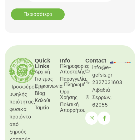
Περισσότερα
Quick
Info
Contact
Links
Πληροφορίες
info@e-
Αρχική
Aποστολής
gefsis.gr
Για εμάς
Παραγγελία
2327031603
– Πληρωμή
Προσφέρουμε
Επικοινωνία
Λιβαδιά
Όροι
Blog
υψηλής
Σερρών,
Χρήσης
Καλάθι
ποιότητας,
62055
Πολιτική
Ταμείο
φυσικά
Απορρήτου
προϊόντα
από
ξηρούς
καρπούς