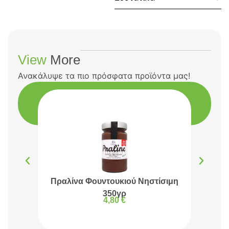
View
More
Ανακάλυψε τα πιο πρόσφατα προϊόντα μας!
Πραλίνα Φουντουκιού Νηστίσιμη
Πρα
350γρ
4,80
€