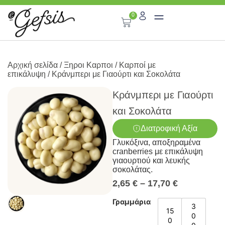
0
Αρχική σελίδα
/
Ξηροι Καρποι
/
Καρποί με
επικάλυψη
/ Κράνμπερι με Γιαούρτι και Σοκολάτα
Κράνμπερι με Γιαούρτι
και Σοκολάτα
Διατροφική Αξία
Γλυκόξινα, αποξηραμένα
cranberries με επικάλυψη
γιαουρτιού και λευκής
σοκολάτας.
2,65
€
–
17,70
€
Γραμμάρια
3
15
0
0