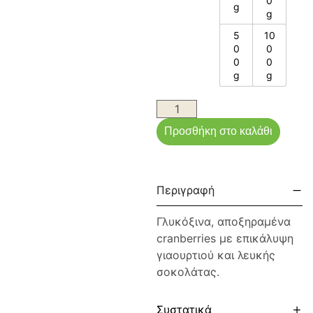
0
g
g
5
10
0
0
0
0
g
g
Προσθήκη στο καλάθι
Περιγραφή
Γλυκόξινα, αποξηραμένα
cranberries με επικάλυψη
γιαουρτιού και λευκής
σοκολάτας.
Συστατικά