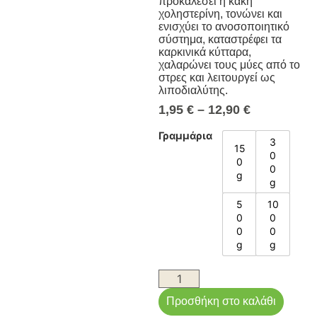
προκαλέσει η κακή
χοληστερίνη, τονώνει και
ενισχύει το ανοσοποιητικό
σύστημα, καταστρέφει τα
καρκινικά κύτταρα,
χαλαρώνει τους μύες από το
στρες και λειτουργεί ως
λιποδιαλύτης.
1,95
€
–
12,90
€
Γραμμάρια
3
15
0
0
0
g
g
5
10
0
0
0
0
g
g
Προσθήκη στο καλάθι