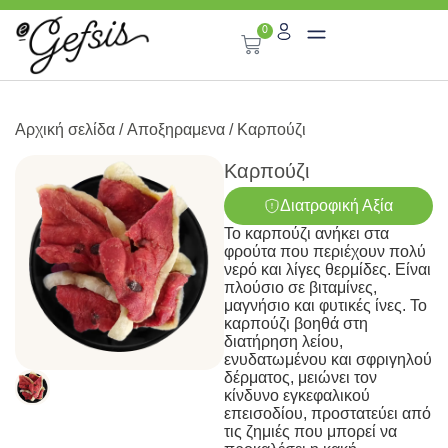
0
Αρχική σελίδα
/
Αποξηραμενα
/ Καρπούζι
Καρπούζι
Διατροφική Αξία
Το καρπούζι ανήκει στα
φρούτα που περιέχουν πολύ
νερό και λίγες θερμίδες. Είναι
πλούσιο σε βιταμίνες,
μαγνήσιο και φυτικές ίνες. Το
καρπούζι βοηθά στη
διατήρηση λείου,
ενυδατωμένου και σφριγηλού
δέρματος, μειώνει τον
κίνδυνο εγκεφαλικού
επεισοδίου, προστατεύει από
τις ζημιές που μπορεί να