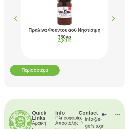
Πραλίνα Φουντουκιού Νηστίσιμη
Πρα
350γρ
4,80
€
Περισσότερα
Quick
Info
Contact
Links
Πληροφορίες
info@e-
Αρχική
Aποστολής
gefsis.gr