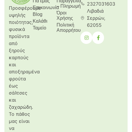
Για εμάς
Παραγγελία
2327031603
– Πληρωμή
Προσφέρουμε
Επικοινωνία
Λιβαδιά
Όροι
Blog
υψηλής
Σερρών,
Χρήσης
Καλάθι
ποιότητας,
62055
Πολιτική
Ταμείο
φυσικά
Απορρήτου
προϊόντα
από
ξηρούς
καρπούς
και
αποξηραμένα
φρούτα
έως
σάλτσες
και
ζαχαρώδη.
Το πάθος
μας είναι
να