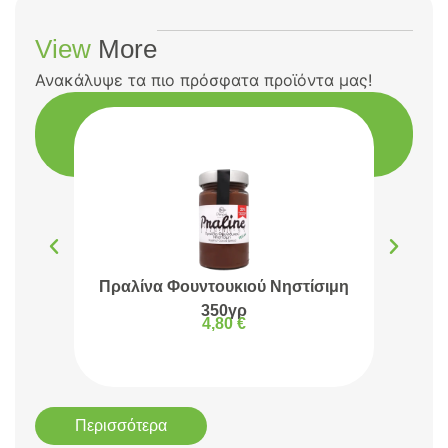
View
More
Ανακάλυψε τα πιο πρόσφατα προϊόντα μας!
Πραλίνα Φουντουκιού Νηστίσιμη
Πρα
350γρ
4,80
€
Περισσότερα