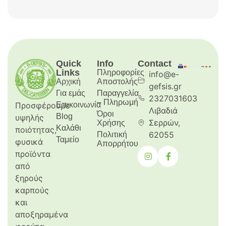
Quick
Info
Contact
Links
Πληροφορίες
info@e-
Αρχική
Aποστολής
gefsis.gr
Για εμάς
Παραγγελία
2327031603
– Πληρωμή
Προσφέρουμε
Επικοινωνία
Λιβαδιά
Όροι
Blog
υψηλής
Σερρών,
Χρήσης
Καλάθι
ποιότητας,
62055
Πολιτική
Ταμείο
φυσικά
Απορρήτου
προϊόντα
από
ξηρούς
καρπούς
και
αποξηραμένα