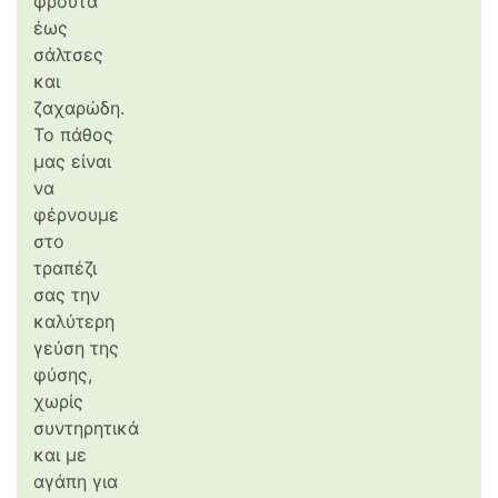
φρούτα
έως
σάλτσες
και
ζαχαρώδη.
Το πάθος
μας είναι
να
φέρνουμε
στο
τραπέζι
σας την
καλύτερη
γεύση της
φύσης,
χωρίς
συντηρητικά
και με
αγάπη για