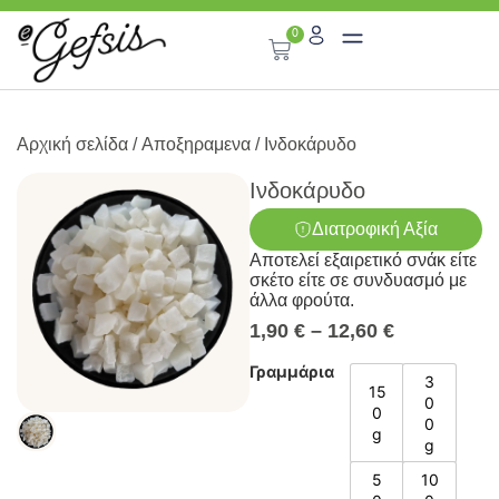
0
Αρχική σελίδα
/
Αποξηραμενα
/ Ινδοκάρυδο
Ινδοκάρυδο
Διατροφική Αξία
Αποτελεί εξαιρετικό σνάκ είτε
σκέτο είτε σε συνδυασμό με
άλλα φρούτα.
1,90
€
–
12,60
€
Γραμμάρια
3
15
0
0
0
g
g
5
10