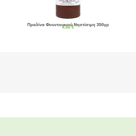
Πραλίνα Φουντουκιού Νηστίσιμη 350γρ
4,80
€