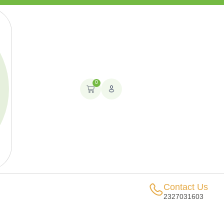
0
Contact Us
2327031603