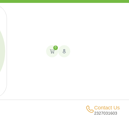
0
Contact Us
2327031603