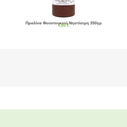
Πραλίνα Φουντουκιού Νηστίσιμη 350γρ
4,80
€