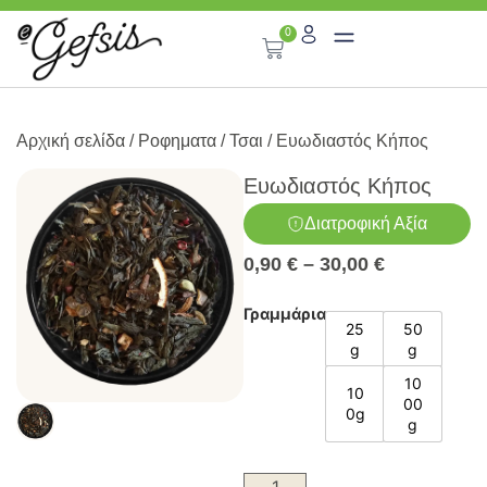
0
Αρχική σελίδα
/
Ροφηματα
/
Τσαι
/ Ευωδιαστός Κήπος
Ευωδιαστός Κήπος
Διατροφική Αξία
0,90
€
–
30,00
€
Γραμμάρια
25
50
g
g
10
10
00
0g
g