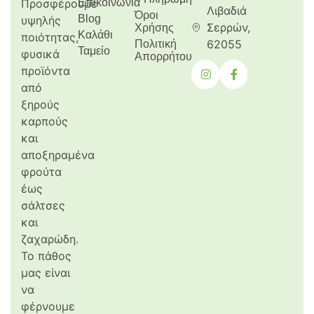
Προσφέρουμε
Επικοινωνία
Λιβαδιά
Όροι
Blog
υψηλής
Σερρών,
Χρήσης
Καλάθι
ποιότητας,
62055
Πολιτική
Ταμείο
φυσικά
Απορρήτου
προϊόντα
από
ξηρούς
καρπούς
και
αποξηραμένα
φρούτα
έως
σάλτσες
και
ζαχαρώδη.
Το πάθος
μας είναι
να
φέρνουμε