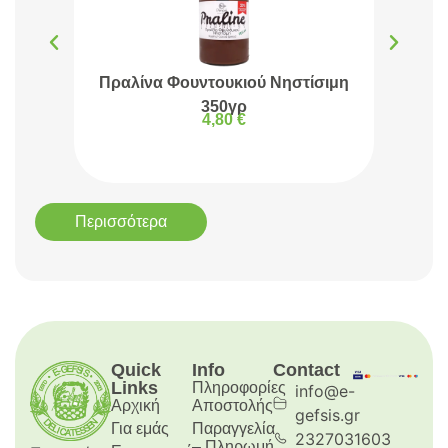
Πραλίνα Φουντουκιού Νηστίσιμη
Πρα
350γρ
4,80
€
Περισσότερα
Quick
Info
Contact
Links
Πληροφορίες
info@e-
Αρχική
Aποστολής
gefsis.gr
Για εμάς
Παραγγελία
2327031603
– Πληρωμή