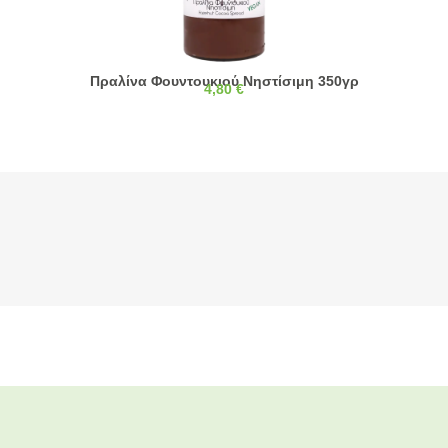
Πραλίνα Φουντουκιού Νηστίσιμη 350γρ
4,80
€