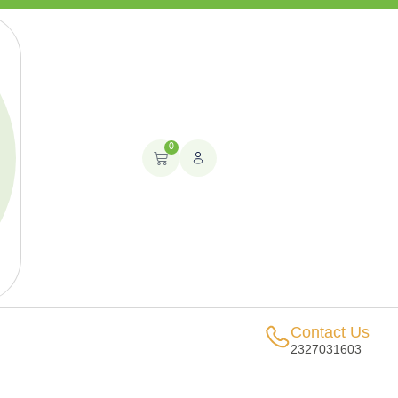
0
Contact Us
2327031603