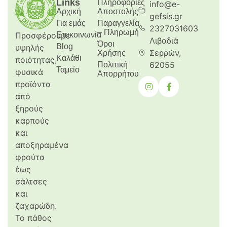
Links
Πληροφορίες
info@e-
Αρχική
Aποστολής
gefsis.gr
Για εμάς
Παραγγελία
2327031603
– Πληρωμή
Προσφέρουμε
Επικοινωνία
Λιβαδιά
Όροι
Blog
υψηλής
Σερρών,
Χρήσης
Καλάθι
ποιότητας,
62055
Πολιτική
Ταμείο
φυσικά
Απορρήτου
προϊόντα
από
ξηρούς
καρπούς
και
αποξηραμένα
φρούτα
έως
σάλτσες
και
ζαχαρώδη.
Το πάθος