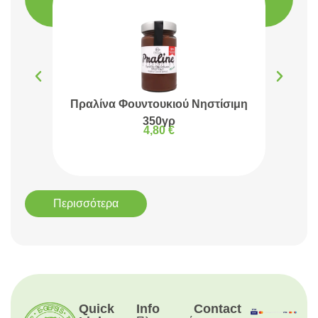
Πραλίνα Φουντουκιού Νηστίσιμη
Πρα
350γρ
4,80
€
Περισσότερα
Quick
Info
Contact