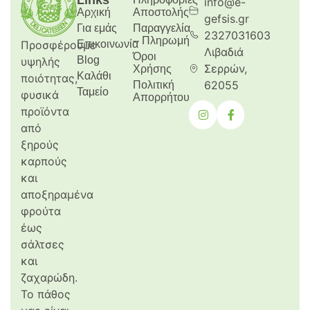
Links
info@e-
Αρχική
Aποστολής
gefsis.gr
Για εμάς
Παραγγελία
2327031603
– Πληρωμή
Προσφέρουμε
Επικοινωνία
Λιβαδιά
Όροι
Blog
υψηλής
Σερρών,
Χρήσης
Καλάθι
ποιότητας,
62055
Πολιτική
Ταμείο
φυσικά
Απορρήτου
προϊόντα
από
ξηρούς
καρπούς
και
αποξηραμένα
φρούτα
έως
σάλτσες
και
ζαχαρώδη.
Το πάθος