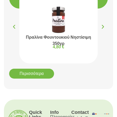
Πραλίνα Φουντουκιού Νηστίσιμη
Πρα
350γρ
4,80
€
Περισσότερα
Quick
Info
Contact
Πληροφορίες