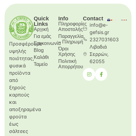
Quick
Info
Contact
Links
Πληροφορίες
info@e-
Αρχική
Aποστολής
gefsis.gr
Για εμάς
Παραγγελία
2327031603
– Πληρωμή
Προσφέρουμε
Επικοινωνία
Λιβαδιά
Όροι
Blog
υψηλής
Σερρών,
Χρήσης
Καλάθι
ποιότητας,
62055
Πολιτική
Ταμείο
φυσικά
Απορρήτου
προϊόντα
από
ξηρούς
καρπούς
και
αποξηραμένα
φρούτα
έως
σάλτσες