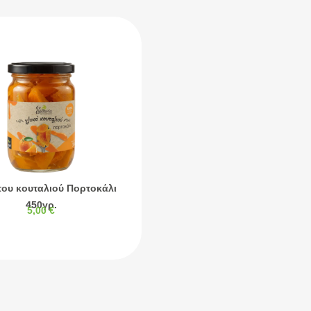
του κουταλιού Πορτοκάλι
450γρ.
5,00
€