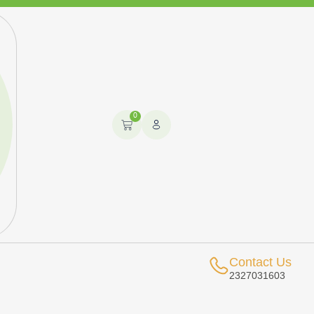
0
Contact Us
2327031603