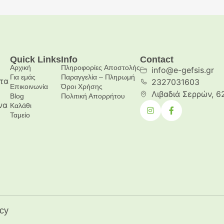
Quick Links
Info
Contact
Αρχική
Πληροφορίες Aποστολής
info@e-gefsis.gr
Για εμάς
Παραγγελία – Πληρωμή
τα
2327031603
Επικοινωνία
Όροι Χρήσης
Λιβαδιά Σερρών, 6
Blog
Πολιτική Απορρήτου
να
Καλάθι
Ταμείο
cy