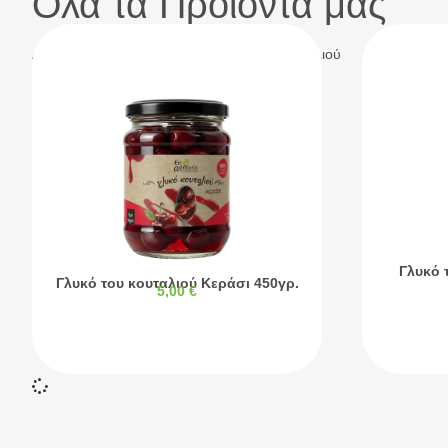
Όλα τα Προϊόντα μας
Αρχική σελίδα
/
Ζαχαρώδη
/ Γλυκά του κουταλιού
Γλυκό 
Γλυκό του κουταλιού Κεράσι 450γρ.
5,00
€