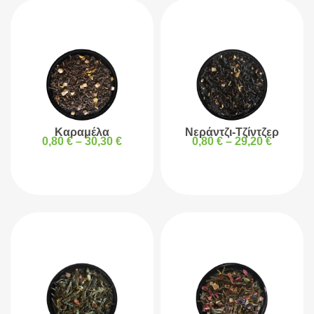
Καραμέλα
Νεράντζι-Τζίντζερ
0,80
€
–
30,30
€
0,80
€
–
29,20
€