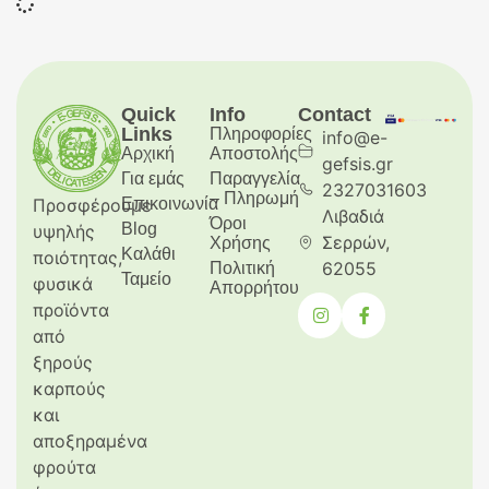
Quick
Info
Contact
Links
Πληροφορίες
info@e-
Αρχική
Aποστολής
gefsis.gr
Για εμάς
Παραγγελία
2327031603
– Πληρωμή
Προσφέρουμε
Επικοινωνία
Λιβαδιά
Όροι
Blog
υψηλής
Σερρών,
Χρήσης
Καλάθι
ποιότητας,
62055
Πολιτική
Ταμείο
φυσικά
Απορρήτου
προϊόντα
από
ξηρούς
καρπούς
και
αποξηραμένα
φρούτα