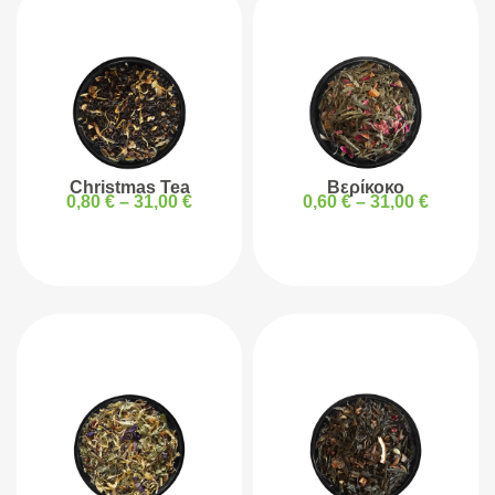
Christmas Tea
Βερίκοκο
0,80
€
–
31,00
€
0,60
€
–
31,00
€