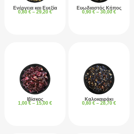
Ενέργεια και Ευεξία
Ευωδιαστός Κήπος
0,80
€
–
29,20
€
0,90
€
–
30,00
€
Ιβίσκος
Καλοκαιράκι
1,00
€
–
15,00
€
0,80
€
–
28,70
€