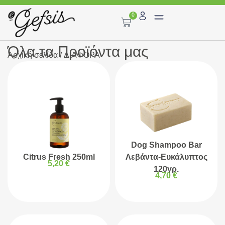
0
Όλα τα Προϊόντα μας
Αρχική σελίδα
/ ΔΙΑΦΟΡΑ
Dog Shampoo Bar
Citrus Fresh 250ml
Λεβάντα-Ευκάλυπτος
5,20
€
120γρ.
4,70
€