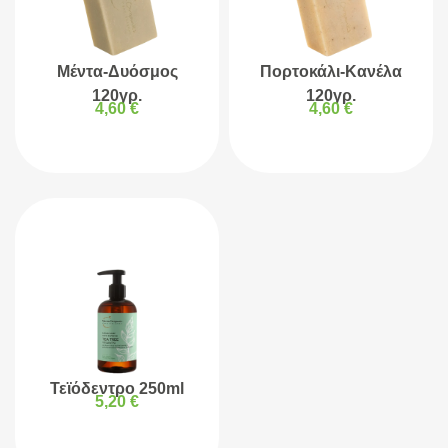
Μέντα-Δυόσμος
Πορτοκάλι-Κανέλα
120γρ.
120γρ.
4,60
€
4,60
€
Τεϊόδεντρο 250ml
5,20
€