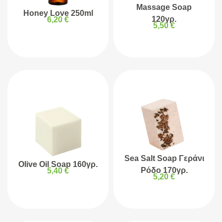
Massage Soap
Honey Love 250ml
120γρ.
6,20
€
5,50
€
Sea Salt Soap Γεράνι
Olive Oil Soap 160γρ.
Ρόδο 170γρ.
5,40
€
5,20
€