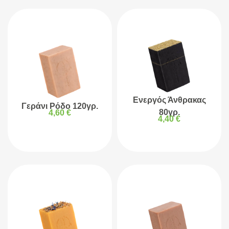
Ενεργός Άνθρακας
Γεράνι Ρόδο 120γρ.
80γρ.
4,60
€
4,40
€