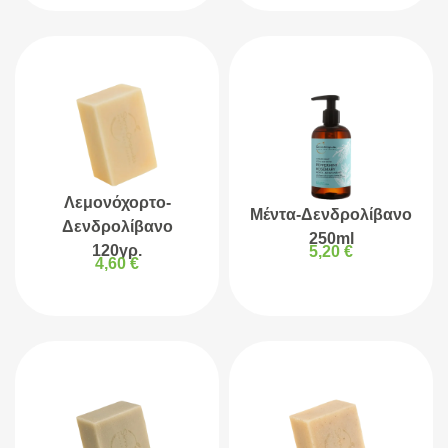
Λεμονόχορτο-
Μέντα-Δενδρολίβανο
Δενδρολίβανο
250ml
120γρ.
5,20
€
4,60
€