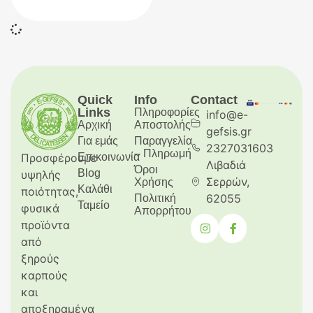
Quick
Info
Contact
Links
Πληροφορίες
info@e-
Αρχική
Aποστολής
gefsis.gr
Για εμάς
Παραγγελία
2327031603
– Πληρωμή
Προσφέρουμε
Επικοινωνία
Λιβαδιά
Όροι
Blog
υψηλής
Σερρών,
Χρήσης
Καλάθι
ποιότητας,
62055
Πολιτική
Ταμείο
φυσικά
Απορρήτου
προϊόντα
από
ξηρούς
καρπούς
και
αποξηραμένα