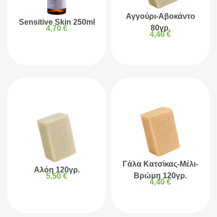
Αγγούρι-Αβοκάντο
Sensitive Skin 250ml
80γρ.
4,70
€
4,40
€
Γάλα Κατσίκας-Μέλι-
Αλόη 120γρ.
Βρώμη 120γρ.
5,50
€
4,40
€