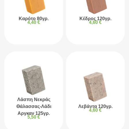
Καρότο 80γρ.
Κέδρος 120γρ.
4,40
€
4,60
€
Λάσπη Νεκράς
Θάλασσας-Λάδι
Λεβάντα 120γρ.
4,60
€
Αργκαν 125γρ.
5,50
€