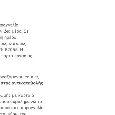
αραγγελία
ν ίδια μέρα. Σε
μη ημέρα.
έρες και ώρες.
ΤΚ 62055. Η
 φόρτο εργασίας.
γαζόμενου courier,
όστος αντικαταβολής
ρωμής με κάρτα ο
 όπου συμπληρώνει τα
ποιείται η παραγγελία.
ται μέσω της