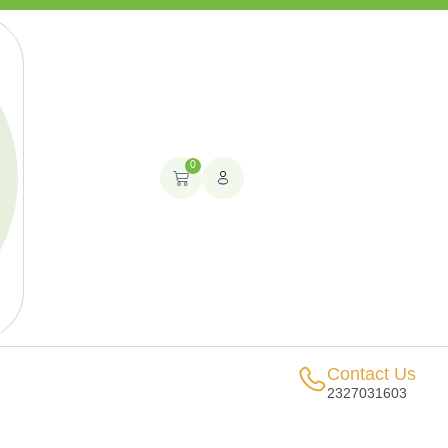
0
Contact Us
2327031603