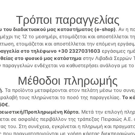
Τρόποι παραγγελίας
 του διαδικτυακού μας καταστήματος (e-shop)
. Αν η π
έχρι τις 12 το μεσημέρι, ετοιμάζεται και αποστέλλεται τη
πτωση, ετοιμάζεται και αποστέλλεται την επόμενη εργάσι
αγγελία στο τηλέφωνο +30 2327031603
εργάσιμες ημ
θείας στο φυσικό μας κατάστημα
στην Λιβαδιά Σερρών 
ν παραγγελιών ενδέχεται να καθυστερήσει ανάλογα με το
Μέθοδοι πληρωμής
ή.
Τα προϊόντα μεταφέρονται στον πελάτη μέσω του συνερ
αραλαβή τους πληρώνεται το ποσό της παραγγελίας.
Το κ
,50€.
ρεωστική/Προπληρωμένη Κάρτα.
Μετά την επιλογή πλη
ται σε ασφαλές περιβάλλον της τράπεζας Πειραιώς Α.Ε.
τας του. Στη συνέχεια, εγκρίνεται η πληρωμή και πραγματο
ς που πραγματοποιούνται με χρήση κάρτας διεκπεραιώνον